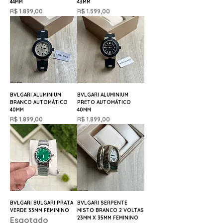
44MM
43MM
Preço
Preço
R$ 1.899,00
R$ 1.599,00
BVLGARI ALUMINIUM
BVLGARI ALUMINIUM
BRANCO AUTOMÁTICO
PRETO AUTOMÁTICO
40MM
40MM
Preço
Preço
R$ 1.899,00
R$ 1.899,00
BVLGARI BULGARI PRATA
BVLGARI SERPENTE
VERDE 33MM FEMININO
MISTO BRANCO 2 VOLTAS
23MM X 35MM FEMININO
Esgotado