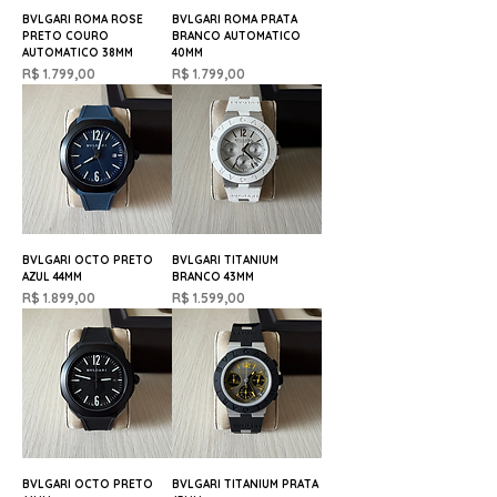
BVLGARI ROMA ROSE
BVLGARI ROMA PRATA
PRETO COURO
BRANCO AUTOMATICO
AUTOMATICO 38MM
40MM
Preço
Preço
R$ 1.799,00
R$ 1.799,00
BVLGARI OCTO PRETO
BVLGARI TITANIUM
AZUL 44MM
BRANCO 43MM
Preço
Preço
R$ 1.899,00
R$ 1.599,00
BVLGARI OCTO PRETO
BVLGARI TITANIUM PRATA