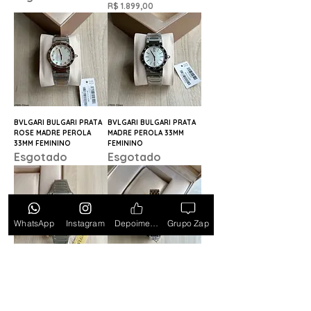
Preço
R$ 1.899,00
BVLGARI BULGARI PRATA
BVLGARI BULGARI PRATA
ROSE MADRE PEROLA
MADRE PEROLA 33MM
33MM FEMININO
FEMININO
Esgotado
Esgotado
WhatsApp
Instagram
Depoimentos
Grupo Zap
BVLGARI OCTO CINZA
BVLGARI SERPENTE
AUTOMATICO 42MM
MISTO BRANCO 23MM X
35MM FEMININO
Preço
R$ 2.299,00
Preço
R$ 1.599,00