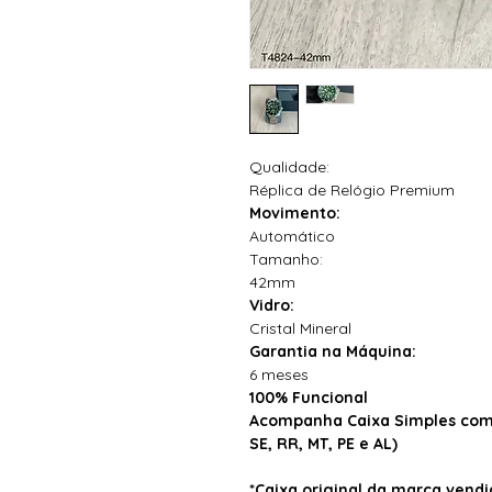
Qualidade:
Réplica de Relógio Premium
Movimento:
Automático
Tamanho:
42mm
Vidro:
Cristal Mineral
Garantia na Máquina:
6 meses
100% Funcional
Acompanha Caixa Simples com 
SE, RR, MT, PE e AL)
*Caixa original da marca ven