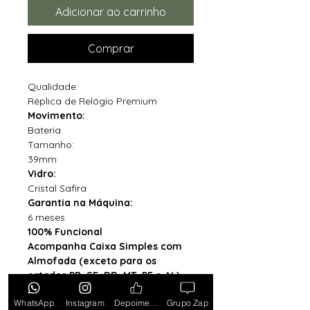
Adicionar ao carrinho
Comprar
Qualidade:
Réplica de Relógio Premium
Movimento:
Bateria
Tamanho:
39mm
Vidro:
Cristal Safira
Garantia na Máquina:
6 meses
100% Funcional
Acompanha Caixa Simples com
Almofada (exceto para os
estados PB, SE, RR, MT, PE e AL)
WhatsApp
Instagram
Depoimentos
Grupo Zap
*Caixa original da marca vendida