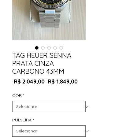
TAG HEUER SENNA
PRATA CINZA
CARBONO 43MM
Preço
Preço
 R$ 2.049,00 
R$ 1.849,00
normal
promocional
COR
*
PULSEIRA
*