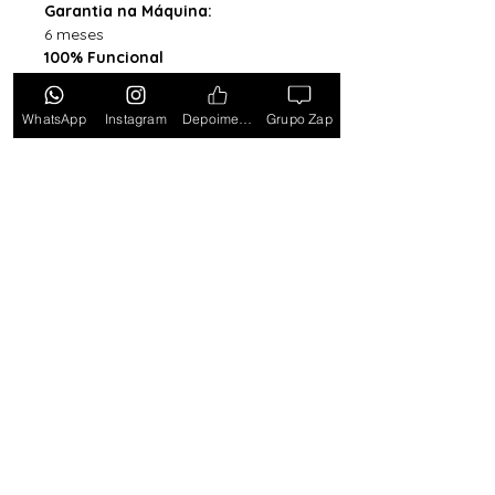
Garantia na Máquina:
6 meses
100% Funcional
Acompanha Caixa Simples com
Almofada (exceto para os
WhatsApp
Instagram
Depoimentos
Grupo Zap
estados PB, SE, RR, MT, PE e AL)
*Caixa original da marca vendida
separadamente*
Tem medo de comprar e não
gostar? Ou comprar e não
receber? Fique tranquilo,
garantimos a sua satisfação ou
devolvemos o seu dinheiro.
Clique
aqui e saiba mais.
Toda semana Relógio a
Preço de custo
no