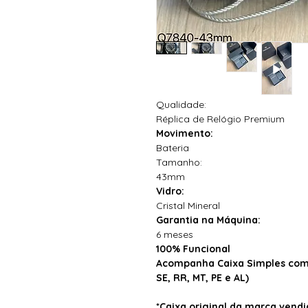
Qualidade:
Réplica de Relógio Premium
Movimento:
Bateria
Tamanho:
43mm
Vidro:
Cristal Mineral
Garantia na Máquina:
6 meses
100% Funcional
Acompanha Caixa Simples com 
SE, RR, MT, PE e AL)
*Caixa original da marca ven