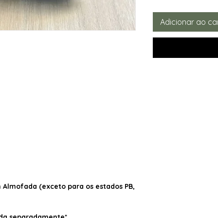
Adicionar ao ca
Almofada (exceto para os estados PB,
dida separadamente*