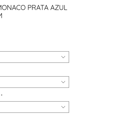
MONACO PRATA AZUL
M
ço
*