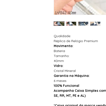
Qualidade:
Réplica de Relógio Premium
Movimento:
Bateria
Tamanho:
40mm
Vidro:
Cristal Mineral
Garantia na Máquina:
6 meses
100% Funcional
Acompanha Caixa Simples com 
SE, RR, MT, PE e AL)
*Caixa original da marca ven