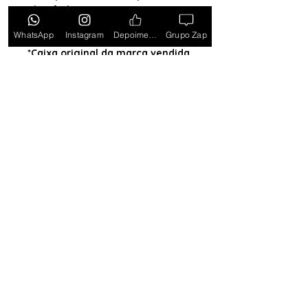
Almofada (exceto para os
estados PB, SE, RR, MT, PE e AL)
WhatsApp
Instagram
Depoimentos
Grupo Zap
*Caixa original da marca vendida
separadamente*
Tem medo de comprar e não
gostar? Ou comprar e não
receber? Fique tranquilo,
garantimos a sua satisfação ou
devolvemos o seu dinheiro.
Clique
aqui e saiba mais.
Toda semana Relógio a
Preço de custo
no
Grupo do WhatsApp
Entrar no Grupo