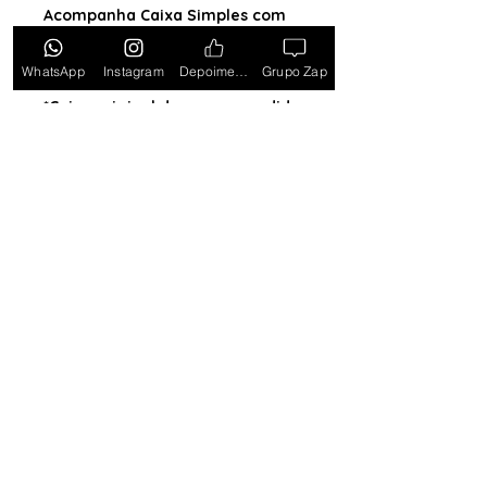
Acompanha Caixa Simples com
Almofada (exceto para os
estados PB, SE, RR, MT, PE e AL)
WhatsApp
Instagram
Depoimentos
Grupo Zap
*Caixa original da marca vendida
separadamente*
Tem medo de comprar e não
gostar? Ou comprar e não
receber? Fique tranquilo,
garantimos a sua satisfação ou
devolvemos o seu dinheiro.
Clique
aqui e saiba mais.
Toda semana Relógio a
Preço de custo
no
Grupo do WhatsApp
Entrar no Grupo