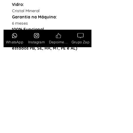
Vidro:
Cristal Mineral
Garantia na Máquina:
6 meses
100% Funcional
Acompanha Caixa Simples com
Almofada (exceto para os
WhatsApp
Instagram
Depoimentos
Grupo Zap
estados PB, SE, RR, MT, PE e AL)
*Caixa original da marca vendida
separadamente*
Tem medo de comprar e não
gostar? Ou comprar e não
receber? Fique tranquilo,
garantimos a sua satisfação ou
devolvemos o seu dinheiro.
Clique
aqui e saiba mais.