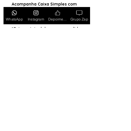
Acompanha Caixa Simples com
Almofada (exceto para os
estados PB, SE, RR, MT, PE e AL)
WhatsApp
Instagram
Depoimentos
Grupo Zap
*Caixa original da marca vendida
separadamente*
Tem medo de comprar e não
gostar? Ou comprar e não
receber? Fique tranquilo,
garantimos a sua satisfação ou
devolvemos o seu dinheiro.
Clique
aqui e saiba mais.
Toda semana Relógio a
Preço de custo
no
Grupo do WhatsApp
Entrar no Grupo