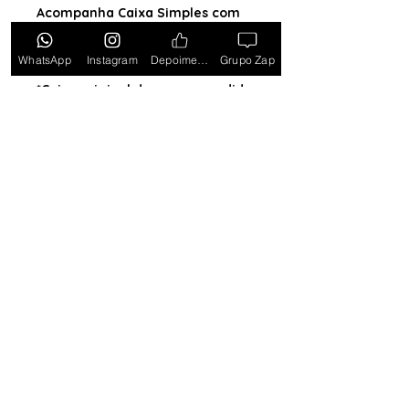
Acompanha Caixa Simples com
Almofada (exceto para os
estados PB, SE, RR, MT, PE e AL)
WhatsApp
Instagram
Depoimentos
Grupo Zap
*Caixa original da marca vendida
separadamente*
Tem medo de comprar e não
gostar? Ou comprar e não
receber? Fique tranquilo,
garantimos a sua satisfação ou
devolvemos o seu dinheiro.
Clique
aqui e saiba mais.
Toda semana Relógio a
Preço de custo
no
Grupo do WhatsApp
Entrar no Grupo