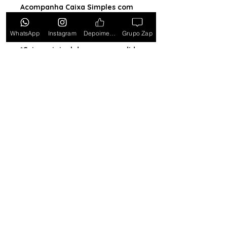
Acompanha Caixa Simples com
Almofada (exceto para os
estados PB, SE, RR, MT, PE e AL)
WhatsApp
Instagram
Depoimentos
Grupo Zap
*Caixa original da marca vendida
separadamente*
Tem medo de comprar e não
gostar? Ou comprar e não
receber? Fique tranquilo,
garantimos a sua satisfação ou
devolvemos o seu dinheiro.
Clique
aqui e saiba mais.
Toda semana Relógio a
Preço de custo
no
Grupo do WhatsApp
Entrar no Grupo