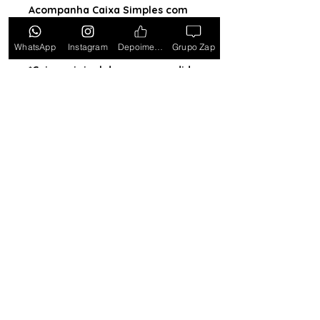
Acompanha Caixa Simples com
Almofada (exceto para os
estados PB, SE, RR, MT, PE e AL)
WhatsApp
Instagram
Depoimentos
Grupo Zap
*Caixa original da marca vendida
separadamente*
Tem medo de comprar e não
gostar? Ou comprar e não
receber? Fique tranquilo,
garantimos a sua satisfação ou
devolvemos o seu dinheiro.
Clique
aqui e saiba mais.
Toda semana Relógio a
Preço de custo
no
Grupo do WhatsApp
Entrar no Grupo