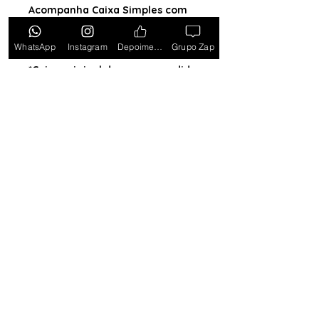
Acompanha Caixa Simples com
Almofada (exceto para os
estados PB, SE, RR, MT, PE e AL)
WhatsApp
Instagram
Depoimentos
Grupo Zap
*Caixa original da marca vendida
separadamente*
Tem medo de comprar e não
gostar? Ou comprar e não
receber? Fique tranquilo,
garantimos a sua satisfação ou
devolvemos o seu dinheiro.
Clique
aqui e saiba mais.
Toda semana Relógio a
Preço de custo
no
Grupo do WhatsApp
Entrar no Grupo