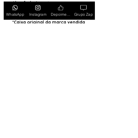
Almofada (exceto para os
estados PB, SE, RR, MT, PE e AL)
WhatsApp
Instagram
Depoimentos
Grupo Zap
*Caixa original da marca vendida
separadamente*
Tem medo de comprar e não
gostar? Ou comprar e não
receber? Fique tranquilo,
garantimos a sua satisfação ou
devolvemos o seu dinheiro.
Clique
aqui e saiba mais.
Toda semana Relógio a
Preço de custo
no
Grupo do WhatsApp
Entrar no Grupo