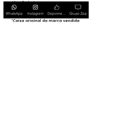
Almofada (exceto para os
estados PB, SE, RR, MT, PE e AL)
WhatsApp
Instagram
Depoimentos
Grupo Zap
*Caixa original da marca vendida
separadamente*
Tem medo de comprar e não
gostar? Ou comprar e não
receber? Fique tranquilo,
garantimos a sua satisfação ou
devolvemos o seu dinheiro.
Clique
aqui e saiba mais.
Toda semana Relógio a
Preço de custo
no
Grupo do WhatsApp
Entrar no Grupo