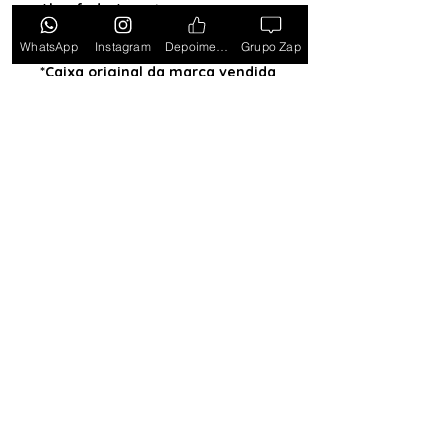
Almofada (exceto para os
estados PB, SE, RR, MT, PE e AL)
WhatsApp
Instagram
Depoimentos
Grupo Zap
*Caixa original da marca vendida
separadamente*
Tem medo de comprar e não
gostar? Ou comprar e não
receber? Fique tranquilo,
garantimos a sua satisfação ou
devolvemos o seu dinheiro.
Clique
aqui e saiba mais.
Toda semana Relógio a
Preço de custo
no
Grupo do WhatsApp
Entrar no Grupo