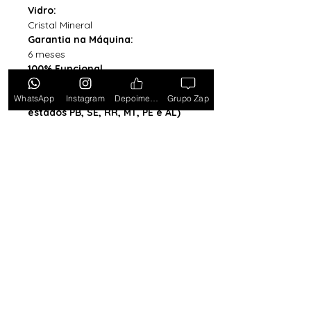
Vidro:
Cristal Mineral
Garantia na Máquina:
6 meses
100% Funcional
Acompanha Caixa Simples com
Almofada (exceto para os
WhatsApp
Instagram
Depoimentos
Grupo Zap
estados PB, SE, RR, MT, PE e AL)
*Caixa original da marca vendida
separadamente*
Tem medo de comprar e não
gostar? Ou comprar e não
receber? Fique tranquilo,
garantimos a sua satisfação ou
devolvemos o seu dinheiro.
Clique
aqui e saiba mais.