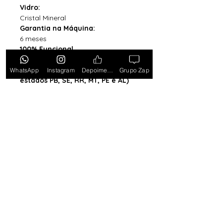
Vidro:
Cristal Mineral
Garantia na Máquina:
6 meses
100% Funcional
Acompanha Caixa Simples com
Almofada (exceto para os
WhatsApp
Instagram
Depoimentos
Grupo Zap
estados PB, SE, RR, MT, PE e AL)
*Caixa original da marca vendida
separadamente*
Tem medo de comprar e não
gostar? Ou comprar e não
receber? Fique tranquilo,
garantimos a sua satisfação ou
devolvemos o seu dinheiro.
Clique
aqui e saiba mais.