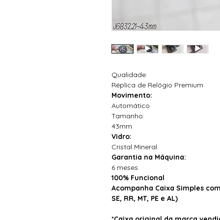
Qualidade:
Réplica de Relógio Premium
Movimento:
Automático
Tamanho:
43mm
Vidro:
Cristal Mineral
Garantia na Máquina:
6 meses
100% Funcional
Acompanha Caixa Simples com 
SE, RR, MT, PE e AL)
*Caixa original da marca ven