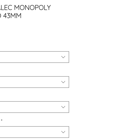
ALEC MONOPOLY
O 43MM
ço
*