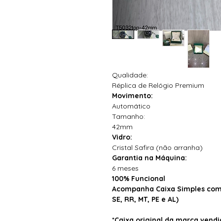
Qualidade:
Réplica de Relógio Premium
Movimento:
Automático
Tamanho:
42mm
Vidro:
Cristal Safira (não arranha)
Garantia na Máquina:
6 meses
100% Funcional
Acompanha Caixa Simples com 
SE, RR, MT, PE e AL)
*Caixa original da marca ven