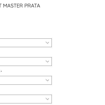
T MASTER PRATA
M
ço
*