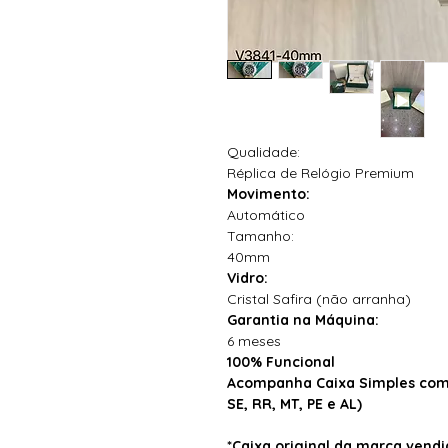
Qualidade:
Réplica de Relógio Premium
Movimento:
Automático
Tamanho:
40mm
Vidro:
Cristal Safira (não arranha)
Garantia na Máquina:
6 meses
100% Funcional
Acompanha Caixa Simples com 
SE, RR, MT, PE e AL)
*Caixa original da marca ven