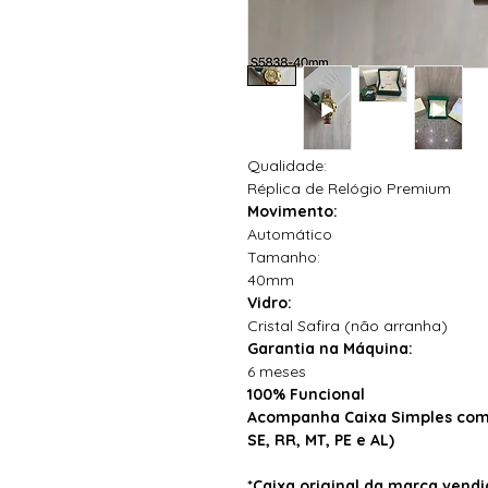
Qualidade:
Réplica de Relógio Premium
Movimento:
Automático
Tamanho:
40mm
Vidro:
Cristal Safira (não arranha)
Garantia na Máquina:
6 meses
100% Funcional
Acompanha Caixa Simples com 
SE, RR, MT, PE e AL)
*Caixa original da marca ven