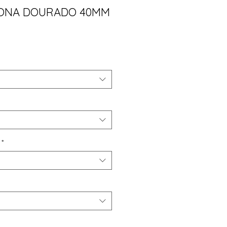
TONA DOURADO 40MM
ço
*