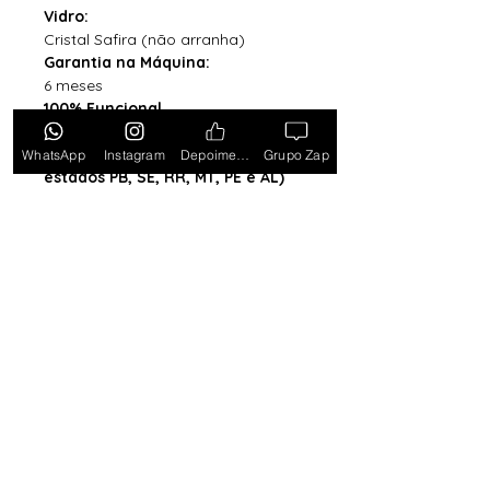
Vidro:
Cristal Safira (não arranha)
Garantia na Máquina:
6 meses
100% Funcional
Acompanha Caixa Simples com
Almofada (exceto para os
WhatsApp
Instagram
Depoimentos
Grupo Zap
estados PB, SE, RR, MT, PE e AL)
*Caixa original da marca vendida
separadamente*
Tem medo de comprar e não
gostar? Ou comprar e não
receber? Fique tranquilo,
garantimos a sua satisfação ou
devolvemos o seu dinheiro.
Clique
aqui e saiba mais.