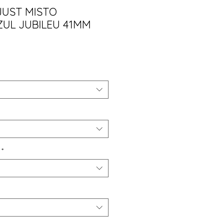
JUST MISTO
UL JUBILEU 41MM
ço
*