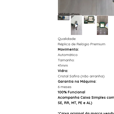
Qualidade:
Réplica de Relógio Premium
Movimento:
Automático
Tamanho:
41mm
Vidro:
Cristal Safira (não arranha)
Garantia na Máquina:
6 meses
100% Funcional
Acompanha Caixa Simples com 
SE, RR, MT, PE e AL)
*Caixa original da marca ven