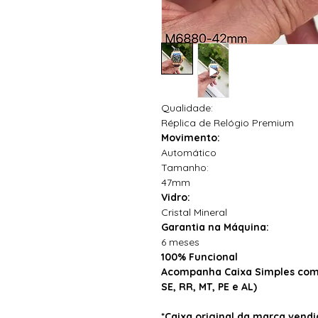
Qualidade:
Réplica de Relógio Premium
Movimento:
Automático
Tamanho:
47mm
Vidro:
Cristal Mineral
Garantia na Máquina:
6 meses
100% Funcional
Acompanha Caixa Simples com 
SE, RR, MT, PE e AL)
*Caixa original da marca ven