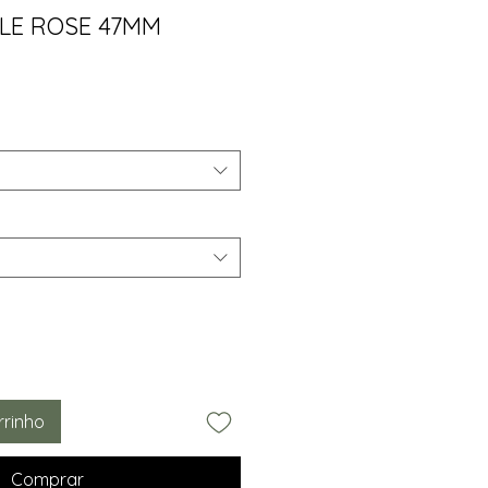
LLE ROSE 47MM
ço
rrinho
Comprar