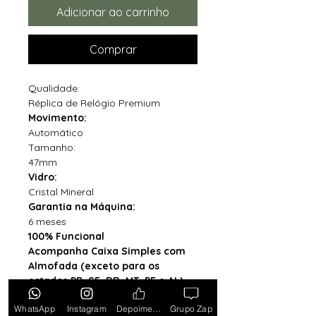
Adicionar ao carrinho
Comprar
Qualidade:
Réplica de Relógio Premium
Movimento:
Automático
Tamanho:
47mm
Vidro:
Cristal Mineral
Garantia na Máquina:
6 meses
100% Funcional
Acompanha Caixa Simples com
Almofada (exceto para os
estados PB, SE, RR, MT, PE e AL)
WhatsApp
Instagram
Depoimentos
Grupo Zap
*Caixa original da marca vendida