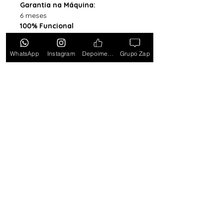
Garantia na Máquina:
6 meses
100% Funcional
Acompanha Caixa Simples com
Almofada (exceto para os
WhatsApp
Instagram
Depoimentos
Grupo Zap
estados PB, SE, RR, MT, PE e AL)
*Caixa original da marca vendida
separadamente*
Tem medo de comprar e não
gostar? Ou comprar e não
receber? Fique tranquilo,
garantimos a sua satisfação ou
devolvemos o seu dinheiro.
Clique
aqui e saiba mais.
Toda semana Relógio a
Preço de custo
no