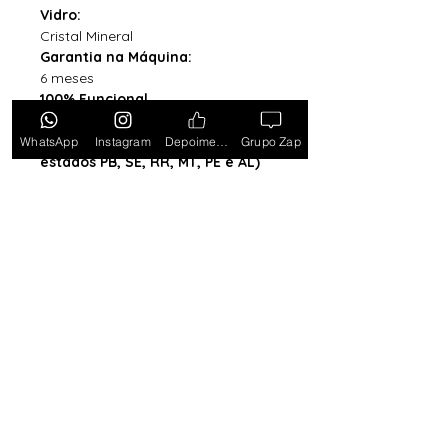
Vidro:
Cristal Mineral
Garantia na Máquina:
6 meses
100% Funcional
Acompanha Caixa Simples com
Almofada (exceto para os
WhatsApp
Instagram
Depoimentos
Grupo Zap
estados PB, SE, RR, MT, PE e AL)
*Caixa original da marca vendida
separadamente*
Tem medo de comprar e não
gostar? Ou comprar e não
receber? Fique tranquilo,
garantimos a sua satisfação ou
devolvemos o seu dinheiro.
Clique
aqui e saiba mais.