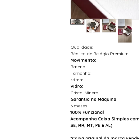
Qualidade:
Réplica de Relógio Premium
Movimento:
Bateria
Tamanho:
44mm
Vidro:
Cristal Mineral
Garantia na Máquina:
6 meses
100% Funcional
Acompanha Caixa Simples com 
SE, RR, MT, PE e AL)
*Caixa original da marca ven