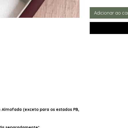
Adicionar ao ca
Almofada (exceto para os estados PB,
dida separadamente*