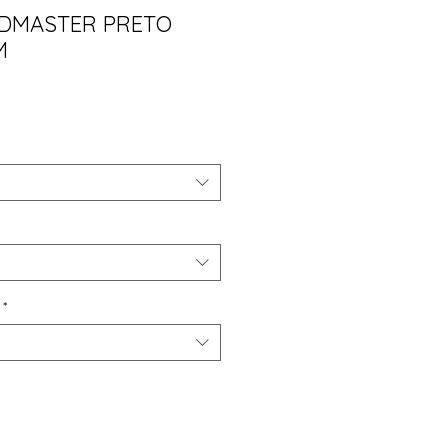
DMASTER PRETO
M
ço
*