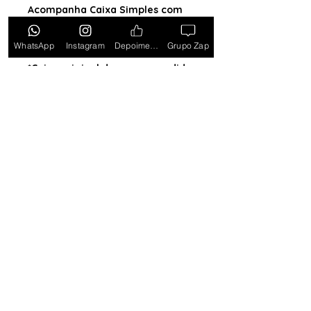
Acompanha Caixa Simples com
Almofada (exceto para os
estados PB, SE, RR, MT, PE e AL)
WhatsApp
Instagram
Depoimentos
Grupo Zap
*Caixa original da marca vendida
separadamente*
Tem medo de comprar e não
gostar? Ou comprar e não
receber? Fique tranquilo,
garantimos a sua satisfação ou
devolvemos o seu dinheiro.
Clique
aqui e saiba mais.
Toda semana Relógio a
Preço de custo
no
Grupo do WhatsApp
Entrar no Grupo