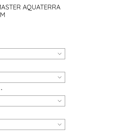
MASTER AQUATERRA
MM
ço
*