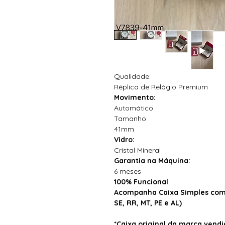
Qualidade:
Réplica de Relógio Premium
Movimento:
Automático
Tamanho:
41mm
Vidro:
Cristal Mineral
Garantia na Máquina:
6 meses
100% Funcional
Acompanha Caixa Simples com 
SE, RR, MT, PE e AL)
*Caixa original da marca ven