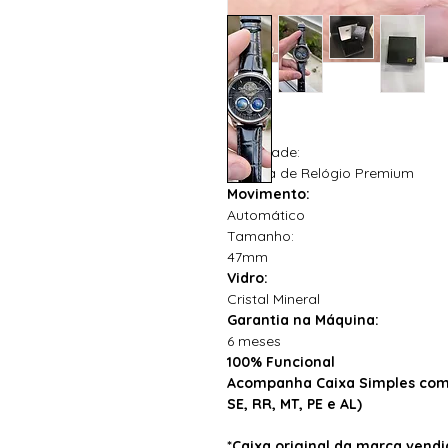
Qualidade:
Réplica de Relógio Premium
Movimento:
Automático
Tamanho:
47mm
Vidro:
Cristal Mineral
Garantia na Máquina:
6 meses
100% Funcional
Acompanha Caixa Simples com 
SE, RR, MT, PE e AL)
*Caixa original da marca ven