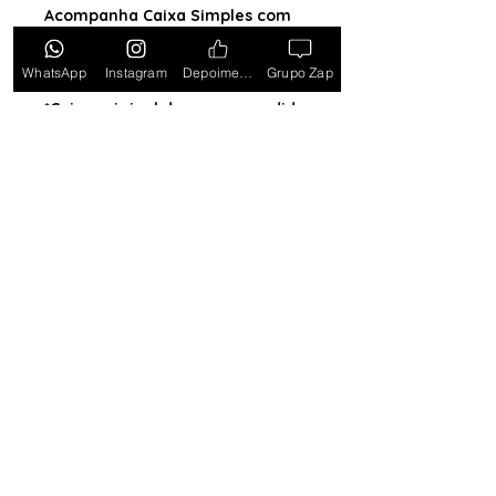
Acompanha Caixa Simples com
Almofada (exceto para os
estados PB, SE, RR, MT, PE e AL)
WhatsApp
Instagram
Depoimentos
Grupo Zap
*Caixa original da marca vendida
separadamente*
Tem medo de comprar e não
gostar? Ou comprar e não
receber? Fique tranquilo,
garantimos a sua satisfação ou
devolvemos o seu dinheiro.
Clique
aqui e saiba mais.
Toda semana Relógio a
Preço de custo
no
Grupo do WhatsApp
Entrar no Grupo