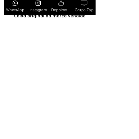
estados PB, SE, RR, MT, PE e AL)
WhatsApp
Instagram
Depoimentos
Grupo Zap
*Caixa original da marca vendida
separadamente*
Tem medo de comprar e não
gostar? Ou comprar e não
receber? Fique tranquilo,
garantimos a sua satisfação ou
devolvemos o seu dinheiro.
Clique
aqui e saiba mais.
Toda semana Relógio a
Preço de custo
no
Grupo do WhatsApp
Entrar no Grupo
Lançamentos com