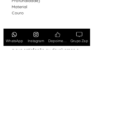
Profundidade)
Material
Couro
Tem medo de comprar e não
WhatsApp
Instagram
Depoimentos
Grupo Zap
gostar? Fique tranquilo, garantimos
a sua satisfação ou devolvemos o
seu dinheiro. Clique aqui e saiba
mais.
Toda semana Relógio a
Preço de custo
no
Grupo do WhatsApp
Entrar no Grupo
Lançamentos com
exclusividade? Receba por
e-mail