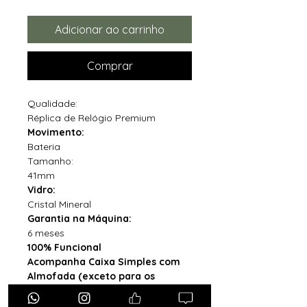
Adicionar ao carrinho
Comprar
Qualidade:
Réplica de Relógio Premium
Movimento:
Bateria
Tamanho:
41mm
Vidro:
Cristal Mineral
Garantia na Máquina:
6 meses
100% Funcional
Acompanha Caixa Simples com
Almofada (exceto para os
estados PB, SE, RR, MT, PE e AL)