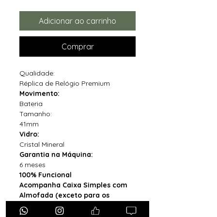
Adicionar ao carrinho
Comprar
Qualidade:
Réplica de Relógio Premium
Movimento:
Bateria
Tamanho:
41mm
Vidro:
Cristal Mineral
Garantia na Máquina:
6 meses
100% Funcional
Acompanha Caixa Simples com
Almofada (exceto para os
estados PB, SE, RR, MT, PE e AL)