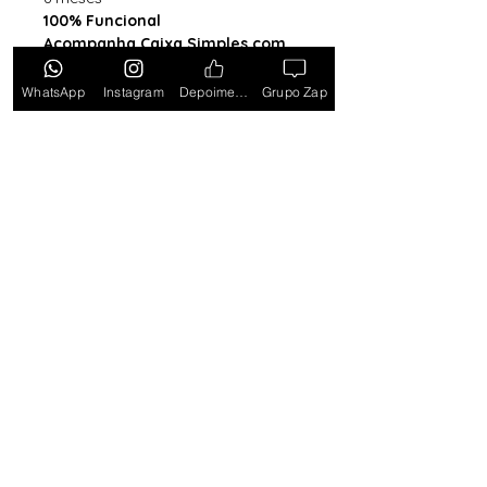
100% Funcional
Acompanha Caixa Simples com
Almofada (exceto para os
estados PB, SE, RR, MT, PE e AL)
WhatsApp
Instagram
Depoimentos
Grupo Zap
*Caixa original da marca vendida
separadamente*
Tem medo de comprar e não
gostar? Ou comprar e não
receber? Fique tranquilo,
garantimos a sua satisfação ou
devolvemos o seu dinheiro.
Clique
aqui e saiba mais.
Toda semana Relógio a
Preço de custo
no
Grupo do WhatsApp