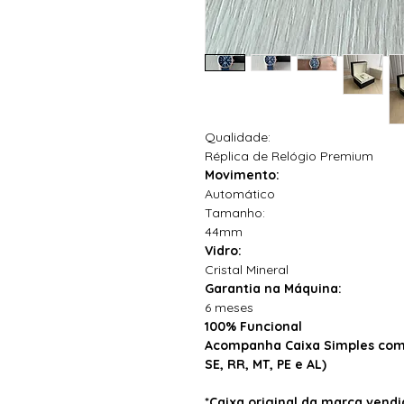
Qualidade:
Réplica de Relógio Premium
Movimento:
Automático
Tamanho:
44mm
Vidro:
Cristal Mineral
Garantia na Máquina:
6 meses
100% Funcional
Acompanha Caixa Simples com 
SE, RR, MT, PE e AL)
*Caixa original da marca ven