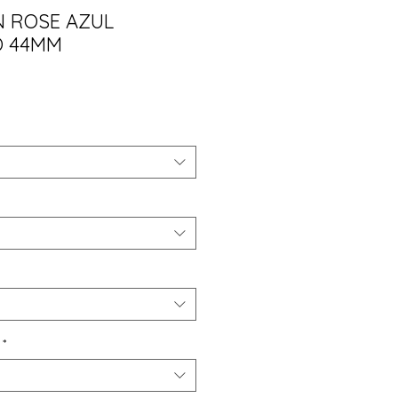
N ROSE AZUL
O 44MM
ço
*