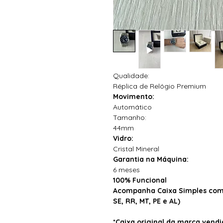
Qualidade:
Réplica de Relógio Premium
Movimento:
Automático
Tamanho:
44mm
Vidro:
Cristal Mineral
Garantia na Máquina:
6 meses
100% Funcional
Acompanha Caixa Simples com 
SE, RR, MT, PE e AL)
*Caixa original da marca ven