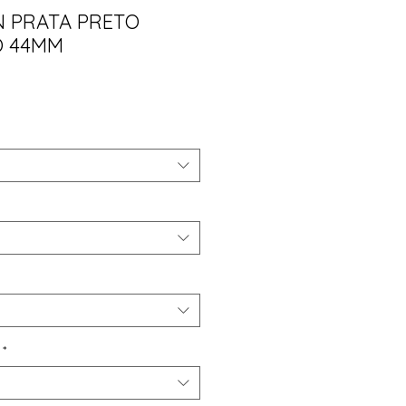
N PRATA PRETO
O 44MM
ço
*