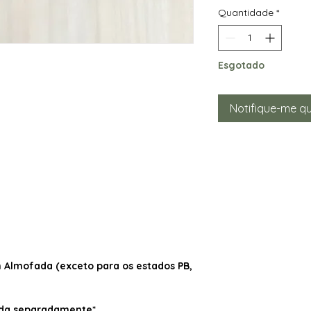
Quantidade
*
Esgotado
Notifique-me qu
Almofada (exceto para os estados PB,
dida separadamente*