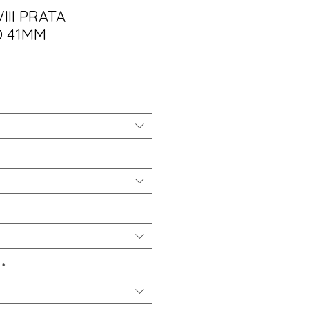
III PRATA
 41MM
ço
*