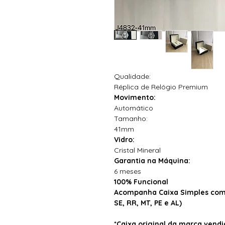
Qualidade:
Réplica de Relógio Premium
Movimento:
Automático
Tamanho:
41mm
Vidro:
Cristal Mineral
Garantia na Máquina:
6 meses
100% Funcional
Acompanha Caixa Simples com 
SE, RR, MT, PE e AL)
*Caixa original da marca ven