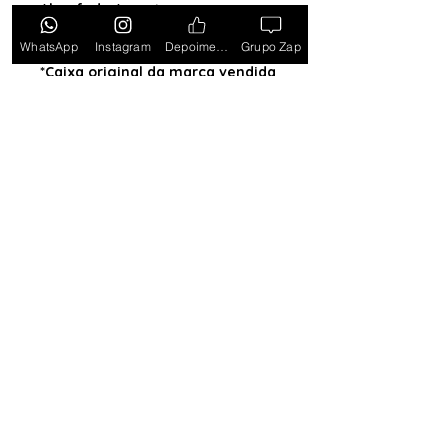
Almofada (exceto para os
estados PB, SE, RR, MT, PE e AL)
WhatsApp
Instagram
Depoimentos
Grupo Zap
*Caixa original da marca vendida
separadamente*
Tem medo de comprar e não
gostar? Ou comprar e não
receber? Fique tranquilo,
garantimos a sua satisfação ou
devolvemos o seu dinheiro.
Clique
aqui e saiba mais.
Toda semana Relógio a
Preço de custo
no
Grupo do WhatsApp
Entrar no Grupo