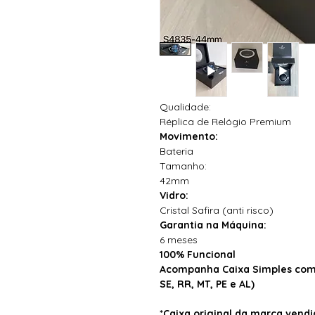
Qualidade:
Réplica de Relógio Premium
Movimento:
Bateria
Tamanho:
42mm
Vidro:
Cristal Safira (anti risco)
Garantia na Máquina:
6 meses
100% Funcional
Acompanha Caixa Simples com 
SE, RR, MT, PE e AL)
*Caixa original da marca ven