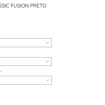
SSIC FUSION PRETO
ço
*