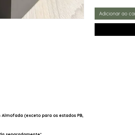
Adicionar ao ca
Almofada (exceto para os estados PB,
dida separadamente*