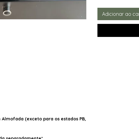
Adicionar ao ca
Almofada (exceto para os estados PB,
dida separadamente*