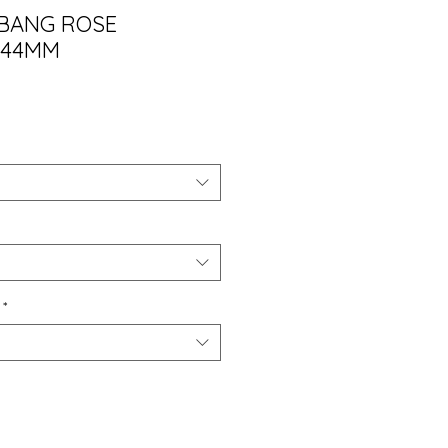
 BANG ROSE
 44MM
ço
*