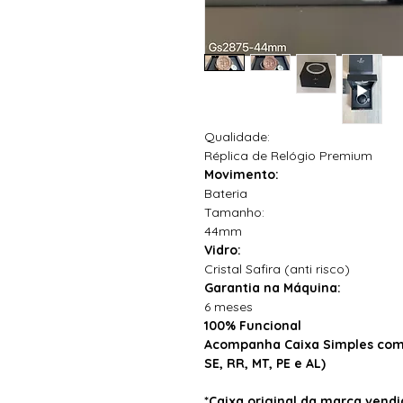
Qualidade:
Réplica de Relógio Premium
Movimento:
Bateria
Tamanho:
44mm
Vidro:
Cristal Safira (anti risco)
Garantia na Máquina:
6 meses
100% Funcional
Acompanha Caixa Simples com 
SE, RR, MT, PE e AL)
*Caixa original da marca ven