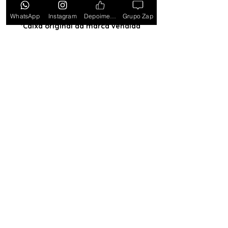
estados PB, SE, RR, MT, PE e AL)
WhatsApp
Instagram
Depoimentos
Grupo Zap
*Caixa original da marca vendida
separadamente*
Tem medo de comprar e não
gostar? Ou comprar e não
receber? Fique tranquilo,
garantimos a sua satisfação ou
devolvemos o seu dinheiro.
Clique
aqui e saiba mais.
Toda semana Relógio a
Preço de custo
no
Grupo do WhatsApp
Entrar no Grupo
Lançamentos com