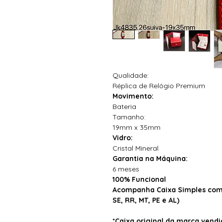
Qualidade:
Réplica de Relógio Premium
Movimento:
Bateria
Tamanho:
19mm x 35mm
Vidro:
Cristal Mineral
Garantia na Máquina:
6 meses
100% Funcional
Acompanha Caixa Simples com 
SE, RR, MT, PE e AL)
*Caixa original da marca ven