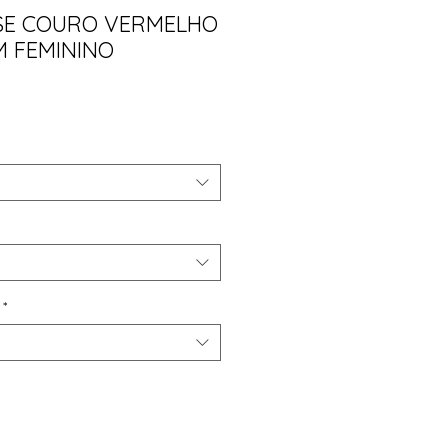
SE COURO VERMELHO
M FEMININO
ço
*