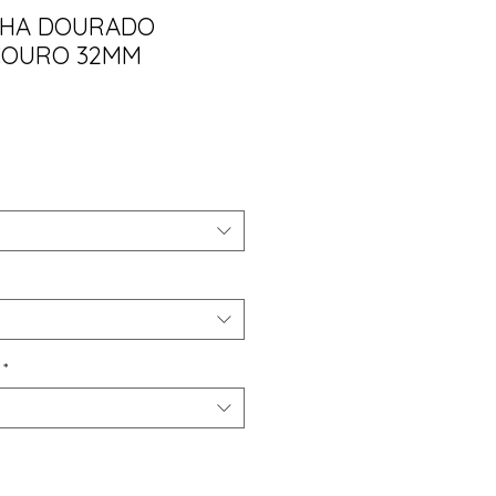
SHA DOURADO
COURO 32MM
ço
*