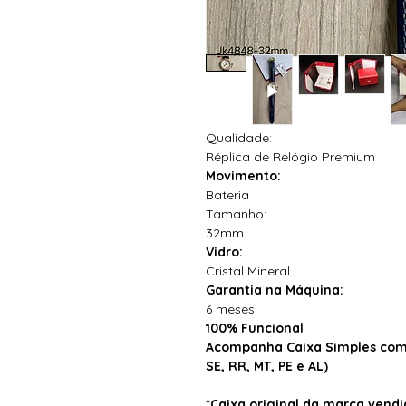
Qualidade:
Réplica de Relógio Premium
Movimento:
Bateria
Tamanho:
32mm
Vidro:
Cristal Mineral
Garantia na Máquina:
6 meses
100% Funcional
Acompanha Caixa Simples com 
SE, RR, MT, PE e AL)
*Caixa original da marca ven