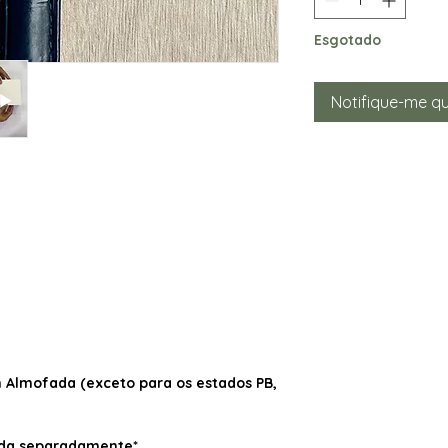
Esgotado
Notifique-me qu
Almofada (exceto para os estados PB,
dida separadamente*