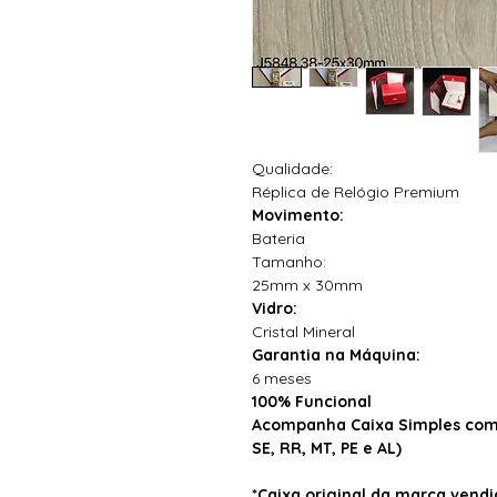
Qualidade:
Réplica de Relógio Premium
Movimento:
Bateria
Tamanho:
25mm x 30mm
Vidro:
Cristal Mineral
Garantia na Máquina:
6 meses
100% Funcional
Acompanha Caixa Simples com 
SE, RR, MT, PE e AL)
*Caixa original da marca ven