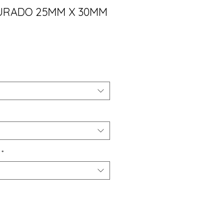
URADO 25MM X 30MM
ço
*