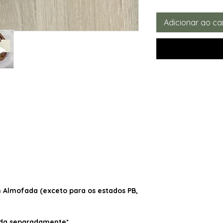
Adicionar ao ca
Almofada (exceto para os estados PB,
dida separadamente*