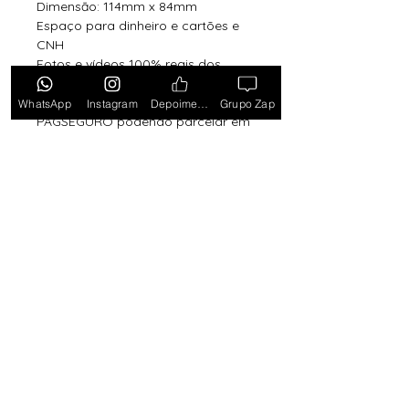
Dimensāo: 114mm x 84mm
Espaço para dinheiro e cartões e
CNH
Fotos e vídeos 100% reais dos
modelos a venda
Compre com segurança via
WhatsApp
Instagram
Depoimentos
Grupo Zap
PAGSEGURO podendo parcelar em
até 12x no cartão sendo em até 4x
sem juros.
Toda semana Relógio a
Preço de custo
no
Grupo do WhatsApp
Entrar no Grupo
Lançamentos com
exclusividade? Receba por
e-mail